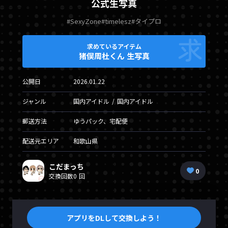
公式生写真
#SexyZone
#timelesz
#タイプロ
求めているアイテム
猪俣周杜くん 生写真
公開日
2026.01.22
ジャンル
国内アイドル
国内アイドル
郵送方法
ゆうパック、宅配便
配送元エリア
和歌山県
こだまっち
0
交換回数
0 回
アプリをDLして交換しよう！